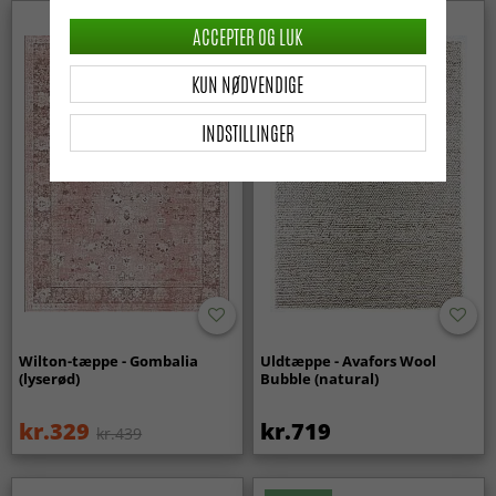
ACCEPTER OG LUK
KUN NØDVENDIGE
INDSTILLINGER
Wilton-tæppe - Gombalia
Uldtæppe - Avafors Wool
(lyserød)
Bubble (natural)
kr.329
kr.719
kr.439