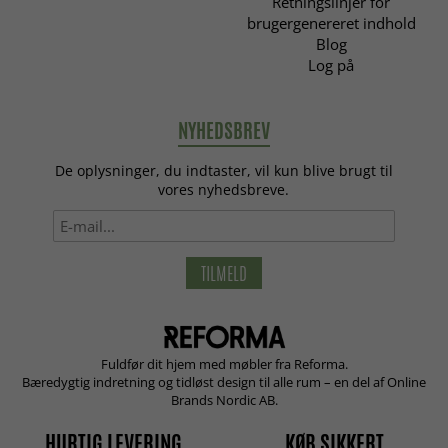
Retningslinjer for
brugergenereret indhold
Blog
Log på
NYHEDSBREV
De oplysninger, du indtaster, vil kun blive brugt til
vores nyhedsbreve.
TILMELD
Fuldfør dit hjem med møbler fra Reforma.
Bæredygtig indretning og tidløst design til alle rum – en del af Online
Brands Nordic AB.
HURTIG LEVERING
KØB SIKKERT