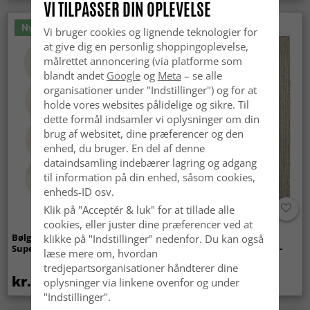
VI TILPASSER DIN OPLEVELSE
Nyhed
Vi bruger cookies og lignende teknologier for
at give dig en personlig shoppingoplevelse,
målrettet annoncering (via platforme som
blandt andet
Google
og
Meta
– se alle
organisationer under "Indstillinger") og for at
holde vores websites pålidelige og sikre. Til
dette formål indsamler vi oplysninger om din
brug af websitet, dine præferencer og den
enhed, du bruger. En del af denne
dataindsamling indebærer lagring og adgang
til information på din enhed, såsom cookies,
enheds-ID osv.
Klik på "Acceptér & luk" for at tillade alle
cookies, eller juster dine præferencer ved at
Bølget ryatæppe - Aranga
Tæpper til
klikke på "Indstillinger" nedenfor. Du kan også
Super Soft Fur (beige)
indendørs/udendørs brug -
læse mere om, hvordan
Arlo (beige)
tredjepartsorganisationer håndterer dine
kr.369
kr.439
oplysninger via linkene ovenfor og under
"Indstillinger".