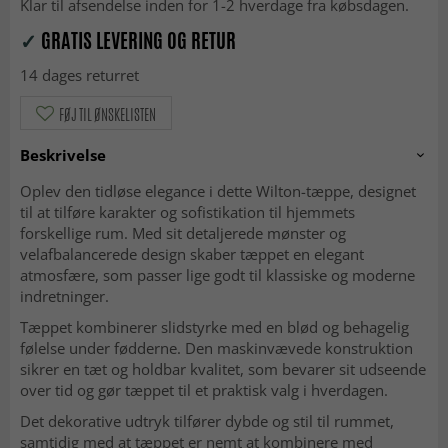
Klar til afsendelse inden for 1-2 hverdage fra købsdagen.
✓
GRATIS LEVERING OG RETUR
14 dages returret
FØJ TIL ØNSKELISTEN
Beskrivelse
Oplev den tidløse elegance i dette Wilton-tæppe, designet
til at tilføre karakter og sofistikation til hjemmets
forskellige rum. Med sit detaljerede mønster og
velafbalancerede design skaber tæppet en elegant
atmosfære, som passer lige godt til klassiske og moderne
indretninger.
Tæppet kombinerer slidstyrke med en blød og behagelig
følelse under fødderne. Den maskinvævede konstruktion
sikrer en tæt og holdbar kvalitet, som bevarer sit udseende
over tid og gør tæppet til et praktisk valg i hverdagen.
Det dekorative udtryk tilfører dybde og stil til rummet,
samtidig med at tæppet er nemt at kombinere med