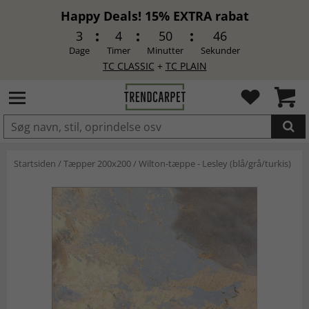
Happy Deals! 15% EXTRA rabat
3
4
50
45
Dage
Timer
Minutter
Sekunder
TC CLASSIC
+
TC PLAIN
LAGT I INDKØBSKURVEN.
Startsiden
/
Tæpper 200x200
/
Wilton-tæppe - Lesley (blå/grå/turkis)