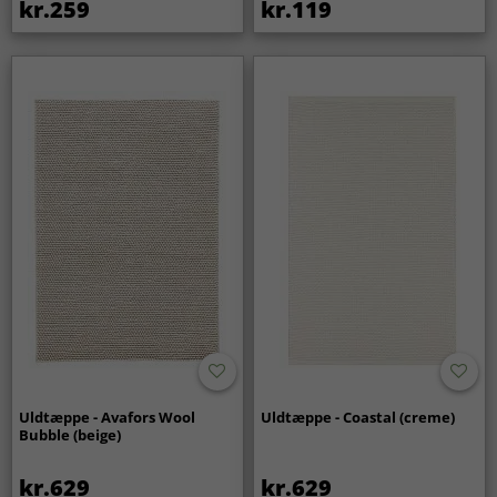
at vi ikke tager ansvar, hvis du benytter en tredjepart til
kr.259
kr.119
rengøring af tæppet.
Uldtæppe - Avafors Wool
Uldtæppe - Coastal (creme)
Bubble (beige)
kr.629
kr.629