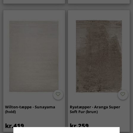
Wilton-tæppe - Sunayama
Ryatæpper - Aranga Super
(hvid)
Soft Fur (brun)
kr.419
kr.259