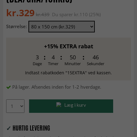
kr.329
kr.439
Du sparer kr.110 (25%)
Størrelse:
+15% EXTRA rabat
3
4
50
45
Dage
Timer
Minutter
Sekunder
Indtast rabatkoden "15EXTRA" ved kassen.
På lager. Afsendes inden for 1-2 hverdage.
Læg i kurv
✓
HURTIG LEVERING