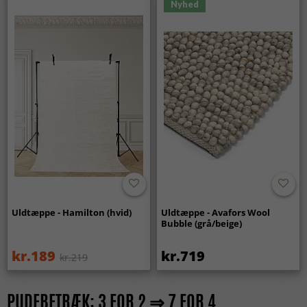
Nyhed
Uldtæppe - Hamilton (hvid)
Uldtæppe - Avafors Wool
Bubble (grå/beige)
kr.189
kr.719
kr.219
PUDEBETRÆK: 3 FOR 2 ⇒ 7 FOR 4