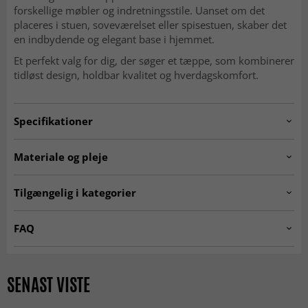
forskellige møbler og indretningsstile. Uanset om det
placeres i stuen, soveværelset eller spisestuen, skaber det
en indbydende og elegant base i hjemmet.
Et perfekt valg for dig, der søger et tæppe, som kombinerer
tidløst design, holdbar kvalitet og hverdagskomfort.
Specifikationer
Artno:
LESLEY.SK11138.801.DT35340.101-3
Materiale og pleje
Anvendelse
Indendørs
MATERIALE
Tilgængelig i kategorier
Polyester
Stue
☆ Trendcarpet Vintage
Tæpper til stuen
Soveværelse
FAQ
Rum
Luxury ☆
Køkken
Entré
Er Wilton-tæpper bløde at gå på?
Grå tæpper
Turkise tæpper
Ja, den tætte og bløde luv gør dem behagelige og
Et tæppe fremstillet af polyester er ekstremt slidstærkt og
80 x 150 cm
SENAST VISTE
Tæpper 200 x 300 cm
Tæpper 300x400 cm
indbydende under fødderne.
nemt at holde rent og fri for pletter, da polyester er en
80 x 250 cm
fiber med lukkede celler, som forhindrer pletter i at trænge
130 x 190 cm
Tæpper 160x230 cm
Tæpper 140x200 cm