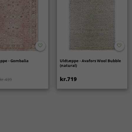
ppe - Gombalia
Uldtæppe - Avafors Wool Bubble
(natural)
kr.719
kr.439