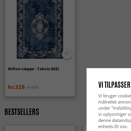
Wilton-tæppe - Taknis (blå)
VI TILPASSER
kr.329
kr.439
Vi bruger cookie
målrettet annon
under "Indstilli
BESTSELLERS
vi oplysninger o
denne dataindsa
enheds-ID osv.