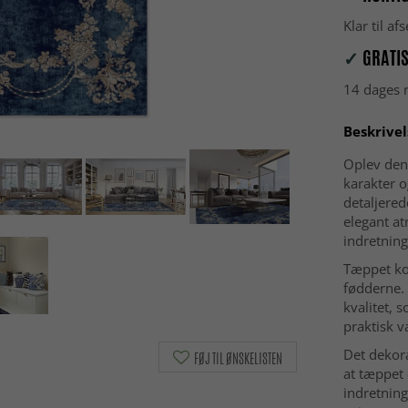
Klar til a
✓
GRATIS
14 dages r
Beskrivel
Oplev den 
karakter o
detaljere
elegant at
indretning
Tæppet ko
fødderne.
kvalitet, 
praktisk v
Det dekora
FØJ TIL ØNSKELISTEN
at tæppet
indretning