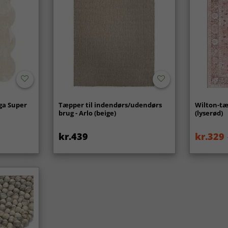
ga Super
Tæpper til indendørs/udendørs
Wilton-tæ
brug - Arlo (beige)
(lyserød)
kr.439
kr.329