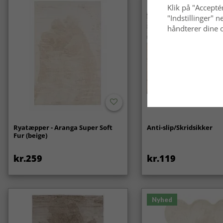
Klik på "Acceptér
"Indstillinger"
håndterer dine o
Ryatæpper - Aranga Super Soft
Anti-slip/Skridsikker
Fur (beige)
kr.259
kr.119
Nyhed