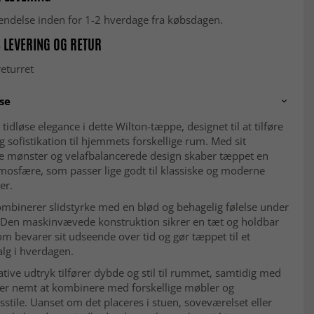
fsendelse inden for 1-2 hverdage fra købsdagen.
 LEVERING OG RETUR
eturret
se
tidløse elegance i dette Wilton-tæppe, designet til at tilføre
g sofistikation til hjemmets forskellige rum. Med sit
de mønster og velafbalancerede design skaber tæppet en
mosfære, som passer lige godt til klassiske og moderne
er.
mbinerer slidstyrke med en blød og behagelig følelse under
 Den maskinvævede konstruktion sikrer en tæt og holdbar
som bevarer sit udseende over tid og gør tæppet til et
alg i hverdagen.
tive udtryk tilfører dybde og stil til rummet, samtidig med
 er nemt at kombinere med forskellige møbler og
sstile. Uanset om det placeres i stuen, soveværelset eller