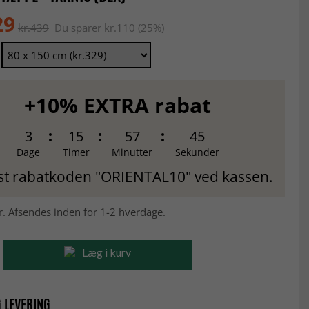
29
kr.439
Du sparer kr.110 (25%)
+10% EXTRA rabat
3
15
57
44
Dage
Timer
Minutter
Sekunder
st rabatkoden "ORIENTAL10" ved kassen.
r. Afsendes inden for 1-2 hverdage.
Læg i kurv
 LEVERING