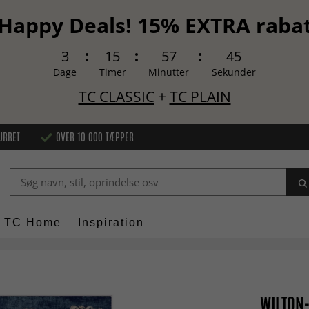
Happy Deals! 15% EXTRA raba
3
15
57
44
Dage
Timer
Minutter
Sekunder
TC CLASSIC
+
TC PLAIN
URRET
OVER 10 000 TÆPPER
TC Home
Inspiration
WILTON-