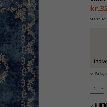
kr.3
Størrelse:
Indta
På lage
✓
HURTIG