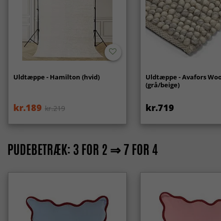
Uldtæppe - Hamilton (hvid)
Uldtæppe - Avafors Woo
(grå/beige)
kr.189
kr.719
kr.219
PUDEBETRÆK: 3 FOR 2 ⇒ 7 FOR 4