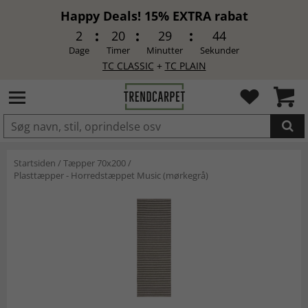
Happy Deals! 15% EXTRA rabat
2
20
29
43
Dage
Timer
Minutter
Sekunder
TC CLASSIC
+
TC PLAIN
LAGT I INDKØBSKURVEN.
Startsiden
/
Tæpper 70x200
/
Plasttæpper - Horredstæppet Music (mørkegrå)