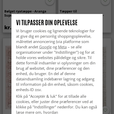
Bølget ryatæppe - Aranga
Tæpper til
Super Soft Fur (beige)
indendørs/udendørs brug -
Arlo (beige)
VI TILPASSER DIN OPLEVELSE
kr.369
kr.449
Vi bruger cookies og lignende teknologier for
at give dig en personlig shoppingoplevelse,
målrettet annoncering (via platforme som
blandt andet
Google
og
Meta
– se alle
organisationer under "Indstillinger") og for at
holde vores websites pålidelige og sikre. Til
dette formål indsamler vi oplysninger om din
brug af websitet, dine præferencer og den
enhed, du bruger. En del af denne
dataindsamling indebærer lagring og adgang
til information på din enhed, såsom cookies,
enheds-ID osv.
Klik på "Acceptér & luk" for at tillade alle
cookies, eller juster dine præferencer ved at
klikke på "Indstillinger" nedenfor. Du kan også
læse mere om, hvordan