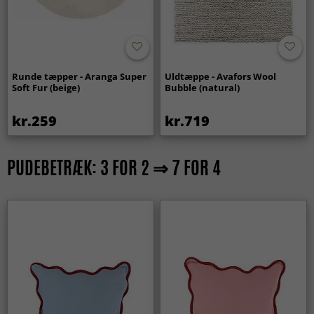
Runde tæpper - Aranga Super
Uldtæppe - Avafors Wool
Soft Fur (beige)
Bubble (natural)
kr.259
kr.719
PUDEBETRÆK: 3 FOR 2 ⇒ 7 FOR 4