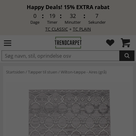
Happy Deals! 15% EXTRA rabat
0
19
32
7
Dage
Timer
Minutter
Sekunder
TC CLASSIC
+
TC PLAIN
LAGT I INDKØBSKURVEN.
Startsiden
/
Tæpper til stuen
/
Wilton-tæppe - Aires (grå)