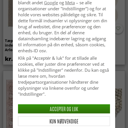
blandt andet
Google
og
Meta
– se alle
organisationer under "Indstillinger") og for at
holde vores websites pålidelige og sikre. Til
dette formål indsamler vi oplysninger om din
brug af websitet, dine præferencer og den
enhed, du bruger. En del af denne
dataindsamling indebærer lagring og adgang
Tæpper til
Bølget ryatæppe - Aranga
til information på din enhed, såsom cookies,
indendørs/udendørs brug -
Super Soft Fur (beige)
Arlo (beige)
enheds-ID osv.
kr.439
kr.369
Klik på "Acceptér & luk" for at tillade alle
cookies, eller juster dine præferencer ved at
klikke på "Indstillinger" nedenfor. Du kan også
læse mere om, hvordan
Nyhed
tredjepartsorganisationer håndterer dine
oplysninger via linkene ovenfor og under
"Indstillinger".
ACCEPTER OG LUK
KUN NØDVENDIGE