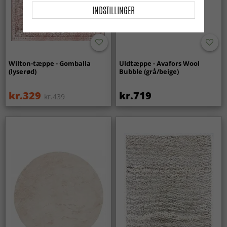
INDSTILLINGER
Wilton-tæppe - Gombalia
Uldtæppe - Avafors Wool
(lyserød)
Bubble (grå/beige)
kr.329
kr.719
kr.439