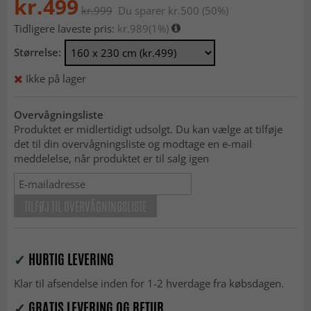
kr.499
kr.999
Du sparer kr.500 (50%)
Tidligere laveste pris:
kr.989
(1%)
Størrelse:
Ikke på lager
Overvågningsliste
Produktet er midlertidigt udsolgt. Du kan vælge at tilføje
det til din overvågningsliste og modtage en e-mail
meddelelse, når produktet er til salg igen
TILFØJ TIL OVERVÅGNINGSLISTE
✓
HURTIG LEVERING
Klar til afsendelse inden for 1-2 hverdage fra købsdagen.
✓
GRATIS LEVERING OG RETUR