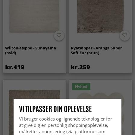
Wilton-tæppe - Sunayama
Ryatæpper - Aranga Super
(hvid)
Soft Fur (brun)
kr.419
kr.259
Nyhed
VI TILPASSER DIN OPLEVELSE
Vi bruger cookies og lignende teknologier for
at give dig en personlig shoppingoplevelse,
målrettet annoncering (via platforme som