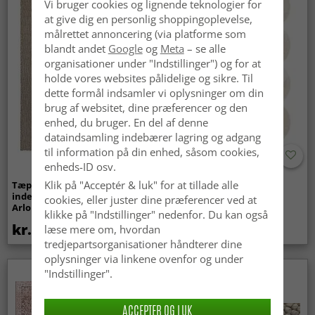
Vi bruger cookies og lignende teknologier for
at give dig en personlig shoppingoplevelse,
målrettet annoncering (via platforme som
blandt andet
Google
og
Meta
– se alle
organisationer under "Indstillinger") og for at
holde vores websites pålidelige og sikre. Til
dette formål indsamler vi oplysninger om din
brug af websitet, dine præferencer og den
enhed, du bruger. En del af denne
dataindsamling indebærer lagring og adgang
til information på din enhed, såsom cookies,
enheds-ID osv.
Klik på "Acceptér & luk" for at tillade alle
Tæpper til
Bølget ryatæppe - Aranga
indendørs/udendørs brug -
Super Soft Fur (beige)
cookies, eller juster dine præferencer ved at
Arlo (beige)
klikke på "Indstillinger" nedenfor. Du kan også
kr.439
kr.369
læse mere om, hvordan
tredjepartsorganisationer håndterer dine
oplysninger via linkene ovenfor og under
"Indstillinger".
Nyhed
ACCEPTER OG LUK