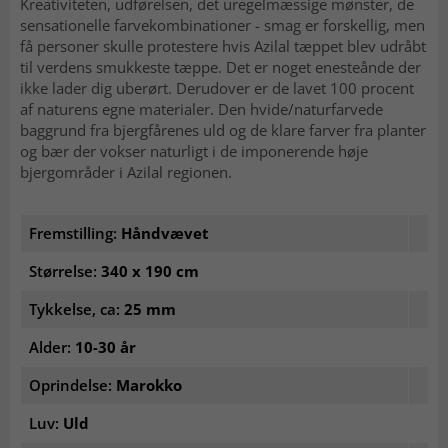
Kreativiteten, udførelsen, det uregelmæssige mønster, de
sensationelle farvekombinationer - smag er forskellig, men
få personer skulle protestere hvis Azilal tæppet blev udråbt
til verdens smukkeste tæppe. Det er noget enesteånde der
ikke lader dig uberørt. Derudover er de lavet 100 procent
af naturens egne materialer. Den hvide/naturfarvede
baggrund fra bjergfårenes uld og de klare farver fra planter
og bær der vokser naturligt i de imponerende høje
bjergområder i Azilal regionen.
Fremstilling:
Håndvævet
Størrelse:
340 x 190 cm
Tykkelse, ca:
25 mm
Alder:
10-30 år
Oprindelse:
Marokko
Luv:
Uld