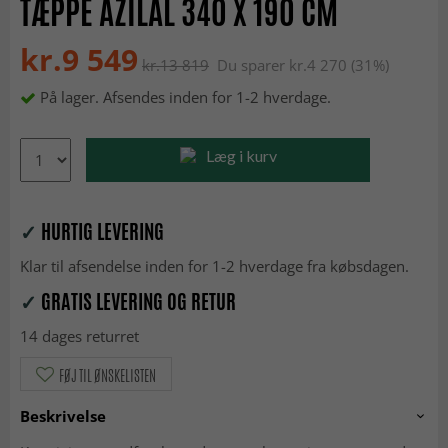
TÆPPE AZILAL 340 X 190 CM
kr.9 549
kr.13 819
Du sparer kr.4 270 (31%)
På lager. Afsendes inden for 1-2 hverdage.
Læg i kurv
✓
HURTIG LEVERING
Klar til afsendelse inden for 1-2 hverdage fra købsdagen.
✓
GRATIS LEVERING OG RETUR
14 dages returret
FØJ TIL ØNSKELISTEN
Beskrivelse