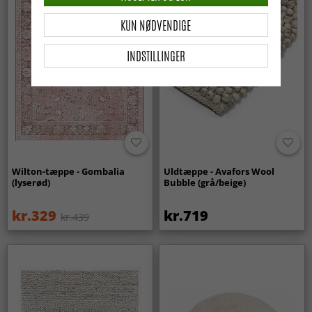
KUN NØDVENDIGE
INDSTILLINGER
Wilton-tæppe - Gombalia
Uldtæppe - Avafors Wool
(lyserød)
Bubble (grå/beige)
kr.329
kr.719
kr.439