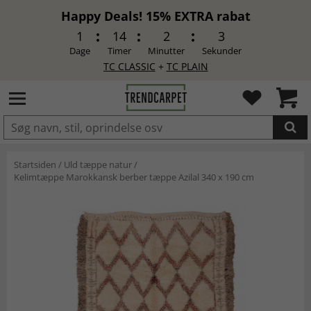
Happy Deals! 15% EXTRA rabat
1
14
2
3
Dage
Timer
Minutter
Sekunder
TC CLASSIC
+
TC PLAIN
LAGT I INDKØBSKURVEN.
Startsiden
/
Uld tæppe natur
/
Kelimtæppe Marokkansk berber tæppe Azilal 340 x 190 cm