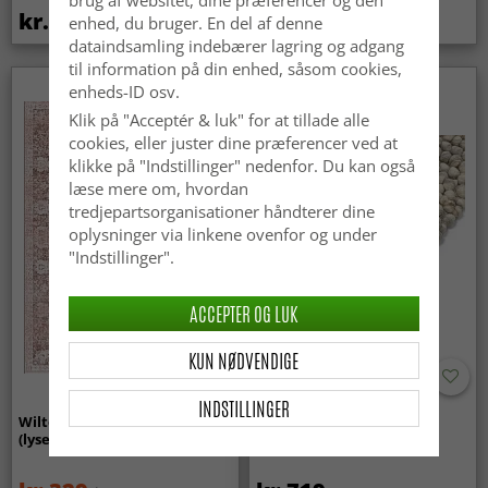
brug af websitet, dine præferencer og den
kr.439
kr.369
enhed, du bruger. En del af denne
dataindsamling indebærer lagring og adgang
til information på din enhed, såsom cookies,
enheds-ID osv.
Nyhed
Klik på "Acceptér & luk" for at tillade alle
cookies, eller juster dine præferencer ved at
klikke på "Indstillinger" nedenfor. Du kan også
læse mere om, hvordan
tredjepartsorganisationer håndterer dine
oplysninger via linkene ovenfor og under
"Indstillinger".
ACCEPTER OG LUK
KUN NØDVENDIGE
INDSTILLINGER
Wilton-tæppe - Gombalia
Uldtæppe - Avafors Wool
(lyserød)
Bubble (grå/beige)