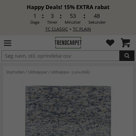
Happy Deals! 15% EXTRA rabat
1
3
53
48
Dage
Timer
Minutter
Sekunder
TC CLASSIC
+
TC PLAIN
LAGT I INDKØBSKURVEN.
Startsiden
/
Uldtæpper
/
Uldtæppe - Luna (blå)