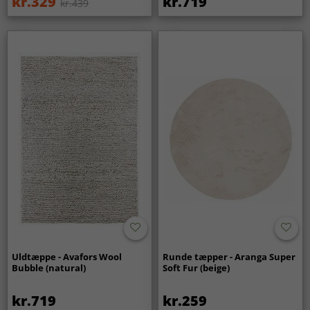
kr.329
kr.719
kr.439
Uldtæppe - Avafors Wool
Runde tæpper - Aranga Super
Bubble (natural)
Soft Fur (beige)
kr.719
kr.259