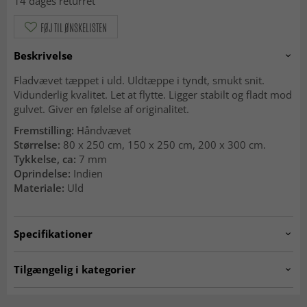
14 dages returret
FØJ TIL ØNSKELISTEN
Beskrivelse
Fladvævet tæppet i uld. Uldtæppe i tyndt, smukt snit.
Vidunderlig kvalitet. Let at flytte. Ligger stabilt og fladt mod
gulvet. Giver en følelse af originalitet.
Fremstilling:
Håndvævet
Størrelse:
80 x 250 cm, 150 x 250 cm, 200 x 300 cm.
Tykkelse, ca:
7 mm
Oprindelse:
Indien
Materiale:
Uld
Specifikationer
Artno:
luna.blue
Tilgængelig i kategorier
Uldtæpper
Tæpper 200 x 300 cm