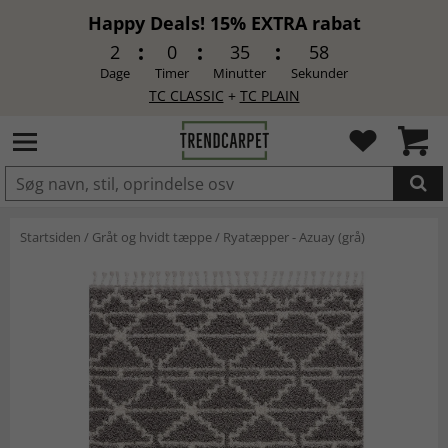
Happy Deals! 15% EXTRA rabat
2
0
35
57
Dage
Timer
Minutter
Sekunder
TC CLASSIC
+
TC PLAIN
LAGT I INDKØBSKURVEN.
Startsiden
/
Gråt og hvidt tæppe
/
Ryatæpper - Azuay (grå)