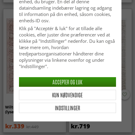
enhed, du bruger. En del af denne
dataindsamling indebærer lagring og adgang
til information på din enhed, såsom cookies,
enheds-ID osv.
Klik på "Acceptér & luk" for at tillade alle
cookies, eller juster dine præferencer ved at
klikke på "Indstillinger" nedenfor. Du kan også
læse mere om, hvordan
tredjepartsorganisationer håndterer dine
oplysninger via linkene ovenfor og under
"Indstillinger".
ACCEPTER OG LUK
KUN NØDVENDIGE
INDSTILLINGER
Wilton-tæppe - Gombalia
Uldtæppe - Avafors Wool
(lyserød)
Bubble (natural)
kr.339
kr.719
kr.449