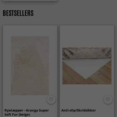
kæledyr?
Ja, rya-tæpper fungerer rigtig godt i familiehjem takket
BESTSELLERS
være deres bløde og komfortable overflade. De skaber et
trygt miljø og holder sig pæne – også i et aktivt hjem – med
korrekt pleje.
Giver rya-tæpper ekstra varme på kolde gulve?
Ja, den tætte og høje luv fungerer som et isolerende lag,
der gør gulvet mere behageligt at gå på og giver en
varmere fornemmelse i rummet.
Er rya-tæpper et godt valg til langvarig brug?
Ja, rya-tæpper er designet til at bevare både komfort og
form over tid. Med enkel pleje føles tæppet fortsat blødt og
bidrager til et stilfuldt og indbydende hjem år efter år.
Ryatæpper - Aranga Super
Anti-slip/Skridsikker
Soft Fur (beige)