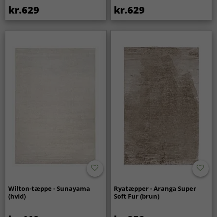
kr.629
kr.629
Wilton-tæppe - Sunayama
Ryatæpper - Aranga Super
(hvid)
Soft Fur (brun)