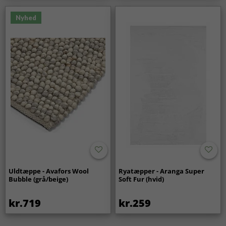
Nyhed
Uldtæppe - Avafors Wool
Ryatæpper - Aranga Super
Bubble (grå/beige)
Soft Fur (hvid)
kr.719
kr.259