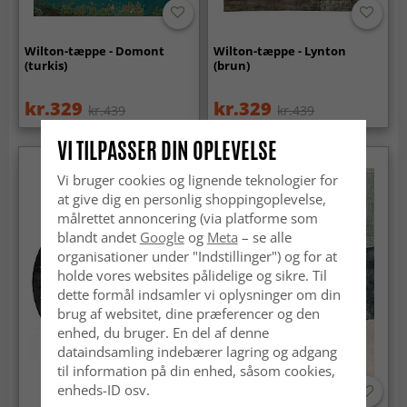
Wilton-tæppe - Domont
Wilton-tæppe - Lynton
(turkis)
(brun)
kr.329
kr.329
kr.439
kr.439
VI TILPASSER DIN OPLEVELSE
Vi bruger cookies og lignende teknologier for
at give dig en personlig shoppingoplevelse,
målrettet annoncering (via platforme som
blandt andet
Google
og
Meta
– se alle
organisationer under "Indstillinger") og for at
holde vores websites pålidelige og sikre. Til
dette formål indsamler vi oplysninger om din
brug af websitet, dine præferencer og den
enhed, du bruger. En del af denne
dataindsamling indebærer lagring og adgang
til information på din enhed, såsom cookies,
enheds-ID osv.