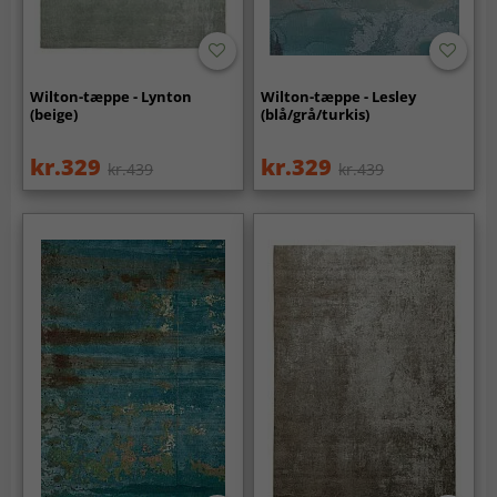
Wilton-tæppe - Lynton
Wilton-tæppe - Lesley
(beige)
(blå/grå/turkis)
kr.329
kr.329
kr.439
kr.439