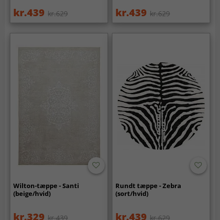
kr.439
kr.439
kr.629
kr.629
Wilton-tæppe - Santi
Rundt tæppe - Zebra
(beige/hvid)
(sort/hvid)
kr.329
kr.439
kr.439
kr.629