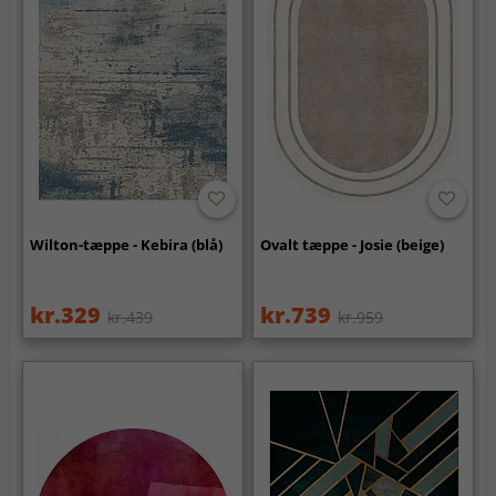
Wilton-tæppe - Kebira (blå)
Ovalt tæppe - Josie (beige)
kr.329
kr.739
kr.439
kr.959