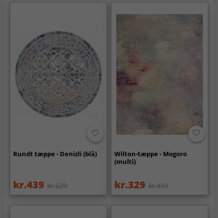
Rundt tæppe - Denizli (blå)
Wilton-tæppe - Mogoro
(multi)
kr.439
kr.329
kr.629
kr.439