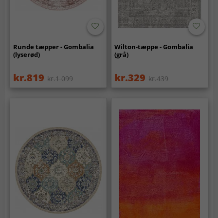
Runde tæpper - Gombalia
Wilton-tæppe - Gombalia
(lyserød)
(grå)
kr.819
kr.329
kr.1 099
kr.439