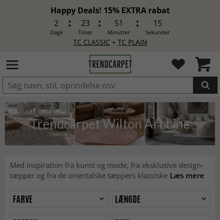
Happy Deals! 15% EXTRA rabat
2
23
51
13
Dage
Timer
Minutter
Sekunder
TC CLASSIC
+
TC PLAIN
LAGT I INDKØBSKURVEN.
Trendcarpet Wilton Art Line
Med inspiration fra kunst og mode, fra eksklusive design-
tæpper og fra de orientalske tæppers klassiske
Læs mere
FARVE
LÆNGDE