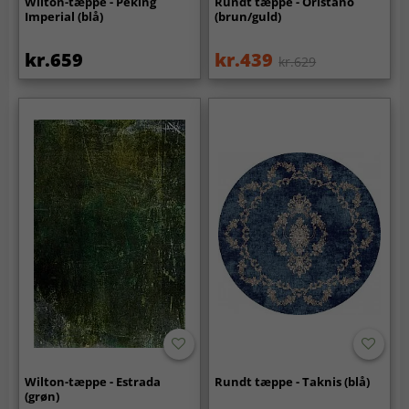
Wilton-tæppe - Peking
Rundt tæppe - Oristano
Imperial (blå)
(brun/guld)
kr.659
kr.439
kr.629
Wilton-tæppe - Estrada
Rundt tæppe - Taknis (blå)
(grøn)