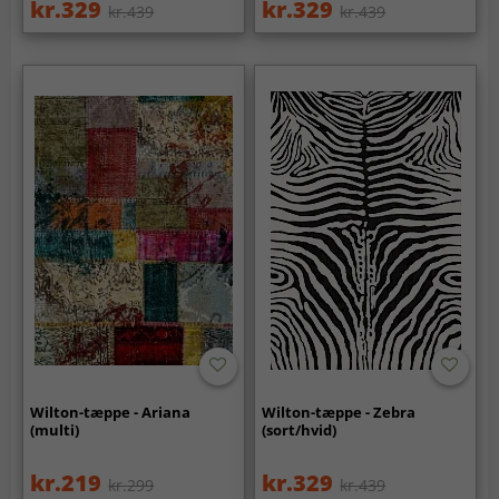
kr.329
kr.329
kr.439
kr.439
Wilton-tæppe - Ariana
Wilton-tæppe - Zebra
(multi)
(sort/hvid)
kr.219
kr.329
kr.299
kr.439