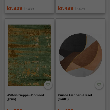
kr.329
kr.439
kr.439
kr.629
Wilton-tæppe - Domont
Runde tæpper - Hazel
(grøn)
(multi)