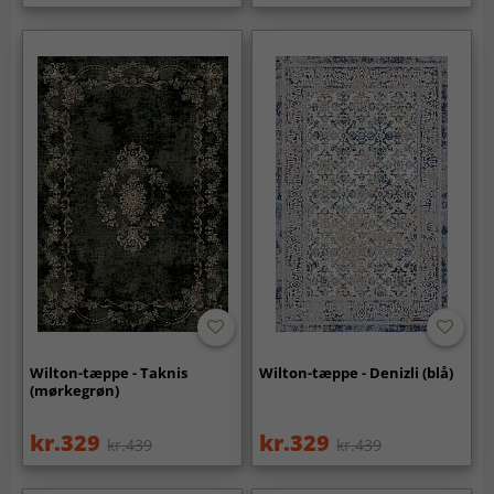
Wilton-tæppe - Taknis
Wilton-tæppe - Denizli (blå)
(mørkegrøn)
kr.329
kr.329
kr.439
kr.439