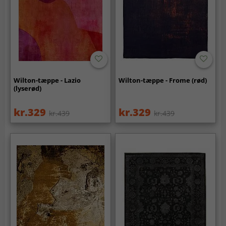
Wilton-tæppe - Lazio
Wilton-tæppe - Frome (rød)
(lyserød)
kr.329
kr.329
kr.439
kr.439