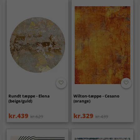
Rundt tæppe - Elena
Wilton-tæppe - Cesano
(beige/guld)
(orange)
kr.439
kr.329
kr.629
kr.439