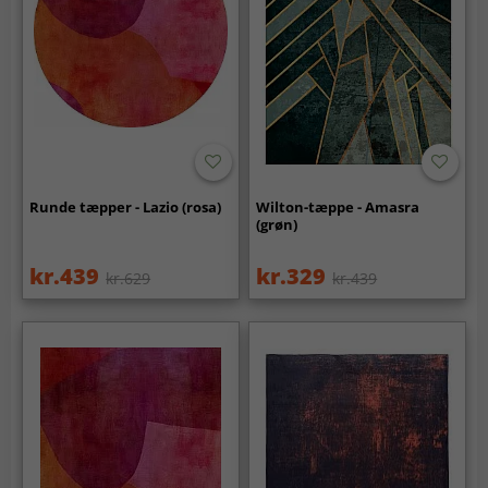
Runde tæpper - Lazio (rosa)
Wilton-tæppe - Amasra
(grøn)
kr.439
kr.329
kr.629
kr.439