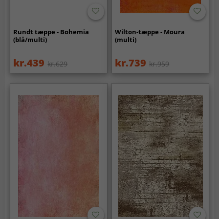
Rundt tæppe - Bohemia
Wilton-tæppe - Moura
(blå/multi)
(multi)
kr.439
kr.739
kr.629
kr.959