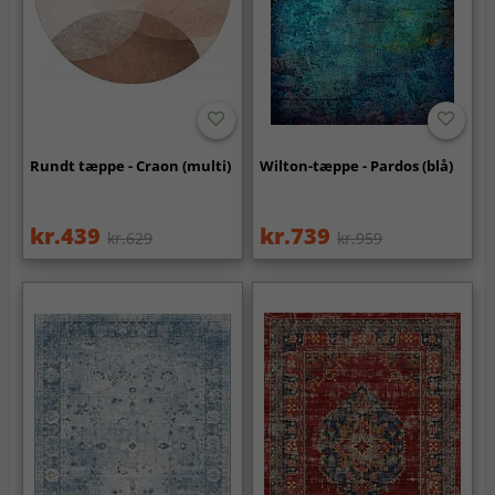
Rundt tæppe - Craon (multi)
Wilton-tæppe - Pardos (blå)
kr.439
kr.739
kr.629
kr.959