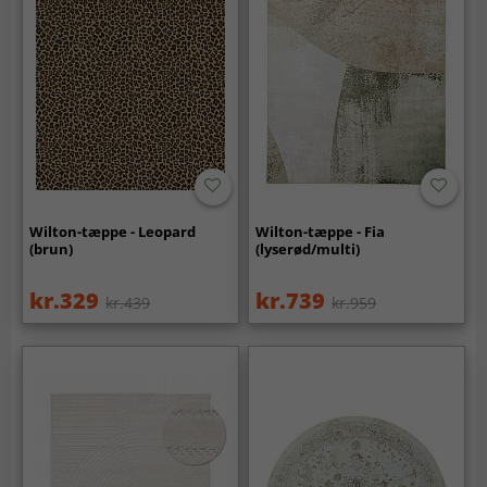
Wilton-tæppe - Leopard
Wilton-tæppe - Fia
(brun)
(lyserød/multi)
kr.329
kr.739
kr.439
kr.959