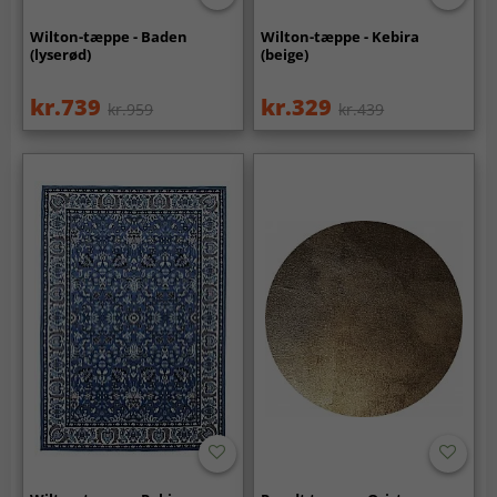
Wilton-tæppe - Baden
Wilton-tæppe - Kebira
(lyserød)
(beige)
kr.739
kr.329
kr.959
kr.439