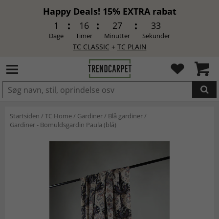
Happy Deals! 15% EXTRA rabat
1
16
27
33
Dage
Timer
Minutter
Sekunder
TC CLASSIC
+
TC PLAIN
LAGT I INDKØBSKURVEN.
Startsiden
/
TC Home
/
Gardiner
/
Blå gardiner
/
Gardiner - Bomuldsgardin Paula (blå)