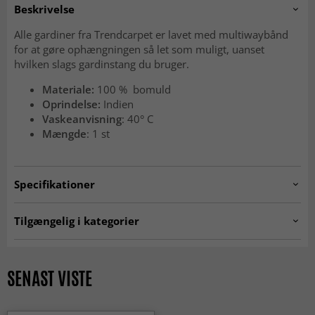
Beskrivelse
Alle gardiner fra Trendcarpet er lavet med multiwaybånd
for at gøre ophængningen så let som muligt, uanset
hvilken slags gardinstang du bruger.
Materiale:
100 % bomuld
Oprindelse:
Indien
Vaskeanvisning
: 40° C
Mængde
: 1 st
Specifikationer
Artno:
paula.1683.blue.panels.140x250
Tilgængelig i kategorier
Gardiner
SENAST VISTE