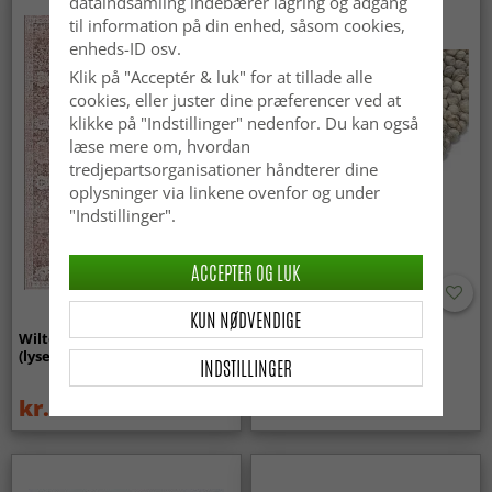
dataindsamling indebærer lagring og adgang
Nyhed
til information på din enhed, såsom cookies,
enheds-ID osv.
Klik på "Acceptér & luk" for at tillade alle
cookies, eller juster dine præferencer ved at
klikke på "Indstillinger" nedenfor. Du kan også
læse mere om, hvordan
tredjepartsorganisationer håndterer dine
oplysninger via linkene ovenfor og under
"Indstillinger".
ACCEPTER OG LUK
KUN NØDVENDIGE
Wilton-tæppe - Gombalia
Uldtæppe - Avafors Wool
(lyserød)
Bubble (grå/beige)
INDSTILLINGER
kr.329
kr.719
kr.439