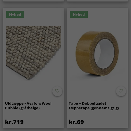
Nyhed
Nyhed
Uldtæppe - Avafors Wool
Tape – Dobbeltsidet
Bubble (grå/beige)
tæppetape (gennemsigtig)
kr.719
kr.69