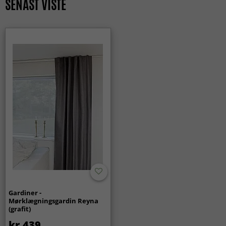
SENAST VISTE
Gardiner -
Mørklægningsgardin Reyna
(grafit)
kr.439