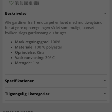
FØJ TIL ØNSKELISTEN
Beskrivelse
Alle gardiner fra Trendcarpet er lavet med multiwaybånd
for at gøre ophængningen så let som muligt, uanset
hvilken slags gardinstang du bruger.
Mørklægningsgrad:
100%
Materiale:
100 % polyester
Oprindelse:
Kina
Vaskeanvisning
: 30° C
Mængde
: 1 st
Specifikationer
Artno:
NAMI_8801-26.col00043
Tilgængelig i kategorier
Gardiner