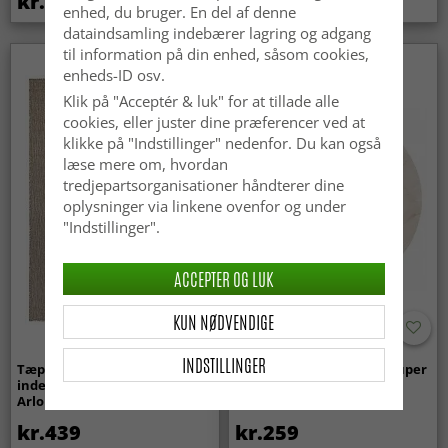
kr.369
kr.329
kr.439
enhed, du bruger. En del af denne
dataindsamling indebærer lagring og adgang
til information på din enhed, såsom cookies,
enheds-ID osv.
Klik på "Acceptér & luk" for at tillade alle
cookies, eller juster dine præferencer ved at
klikke på "Indstillinger" nedenfor. Du kan også
læse mere om, hvordan
tredjepartsorganisationer håndterer dine
oplysninger via linkene ovenfor og under
"Indstillinger".
ACCEPTER OG LUK
KUN NØDVENDIGE
INDSTILLINGER
Tæpper til
Runde tæpper - Aranga Super
indendørs/udendørs brug -
Soft Fur (beige)
Arlo (beige)
kr.439
kr.259