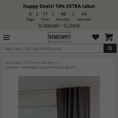
Happy Deals! 15% EXTRA rabat
6
11
48
44
Dage
Timer
Minutter
Sekunder
TC Naturals
+
TC Trend
LAGT I INDKØBSKURVEN.
Startsiden
/
TC Home
/
Gardiner
/
Gardiner - Mørklægningsgardin Reyna (grafit)