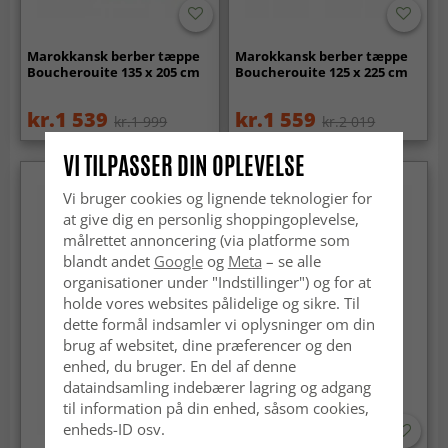
Marokkansk berber tæppe
Marokkansk berber tæppe
Boucherouite 135 x 205 cm
Boucherouite 125 x 225 cm
kr.1 539
kr.1 559
kr.1 999
kr.2 019
VI TILPASSER DIN OPLEVELSE
Vi bruger cookies og lignende teknologier for
at give dig en personlig shoppingoplevelse,
målrettet annoncering (via platforme som
blandt andet
Google
og
Meta
– se alle
organisationer under "Indstillinger") og for at
holde vores websites pålidelige og sikre. Til
dette formål indsamler vi oplysninger om din
brug af websitet, dine præferencer og den
enhed, du bruger. En del af denne
dataindsamling indebærer lagring og adgang
til information på din enhed, såsom cookies,
enheds-ID osv.