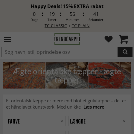
Happy Deals! 15% EXTRA rabat
0
19
56
39
Dage
Timer
Minutter
Sekunder
TC CLASSIC
+
TC PLAIN
LAGT I INDKØBSKURVEN.
Ægte orientalske tæpper - ægte
tæpper
Et orientalsk tæppe er mere end blot et gulvtæppe – det er
et håndlavet kunstværk. Med unikke
Læs mere
FARVE
LÆNGDE