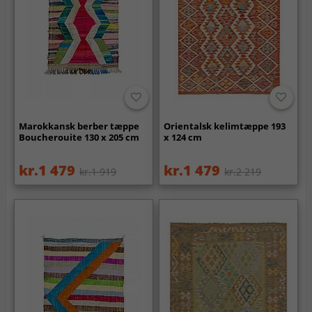
Marokkansk berber tæppe
Orientalsk kelimtæppe 193
Boucherouite 130 x 205 cm
x 124 cm
kr.1 479
kr.1 479
kr.1 919
kr.2 219