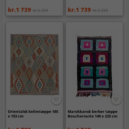
kr.1 739
kr.1 739
kr.2 259
kr.2 259
Orientalsk kelimtæppe 185
Marokkansk berber tæppe
x 153 cm
Boucherouite 140 x 225 cm