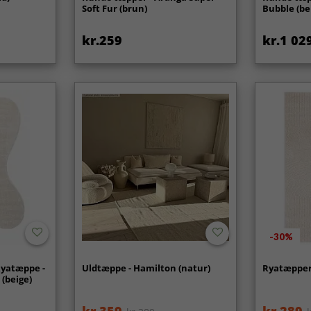
Soft Fur (brun)
Bubble (be
kr.259
kr.1 02
-30%
Ryatæppe -
Uldtæppe - Hamilton (natur)
Ryatæpper 
 (beige)
kr.359
kr.289