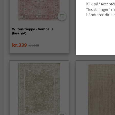
Klik på "Acceptér
"Indstillinger"
håndterer dine o
Wilton-tæppe - Gombalia
Uldtæppe - Otago (na
(lyserød)
kr.339
kr.819
kr.449