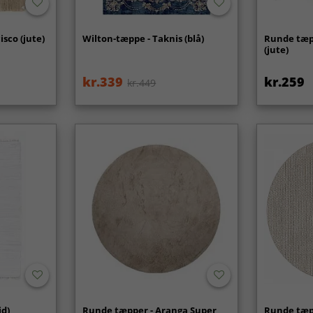
isco (jute)
Wilton-tæppe - Taknis (blå)
Runde tæpp
(jute)
kr.339
kr.259
kr.449
id)
Runde tæpper - Aranga Super
Runde tæp