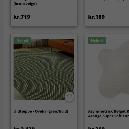
(brun/beige)
kr.719
kr.189
Nyhed
Nyhed
Uldtæppe - Ovelia (grøn/hvid)
Asymmetrisk Bølget 
Aranga Super Soft Fur
kr.2 139
kr.369