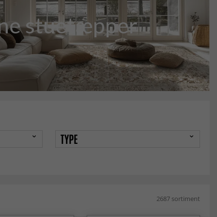
rne stuetæpper
TYPE
2687 sortiment