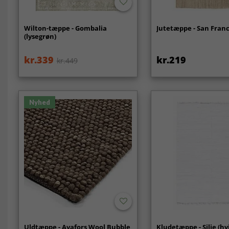
Wilton-tæppe - Gombalia
Jutetæppe - San Franc
(lysegrøn)
kr.339
kr.219
kr.449
Nyhed
Uldtæppe - Avafors Wool Bubble
Kludetæppe - Silje (hv