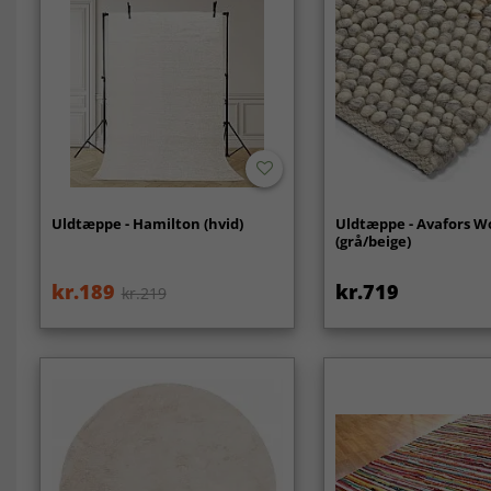
Uldtæppe - Hamilton (hvid)
Uldtæppe - Avafors W
(grå/beige)
kr.189
kr.719
kr.219