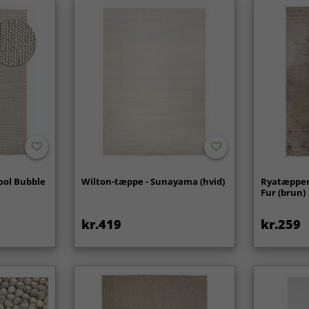
ool Bubble
Wilton-tæppe - Sunayama (hvid)
Ryatæpper 
Fur (brun)
kr.419
kr.259