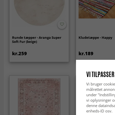
Runde tæpper - Aranga Super
Kludetæppe - Happy
Soft Fur (beige)
kr.259
kr.189
VI TILPASSER
Vi bruger cookie
målrettet annon
under "Indstilli
vi oplysninger o
denne dataindsa
enheds-ID osv.