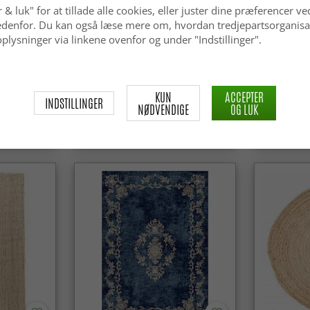
 & luk" for at tillade alle cookies, eller juster dine præferencer ve
 nedenfor. Du kan også læse mere om, hvordan tredjepartsorganisa
plysninger via linkene ovenfor og under "Indstillinger".
tur)
Wilton-tæppe - Elena
Ryatæpper 
(beige/guld)
(offwhite)
KUN
ACCEPTER
INDSTILLINGER
NØDVENDIGE
OG LUK
kr.339
kr.299
kr.449