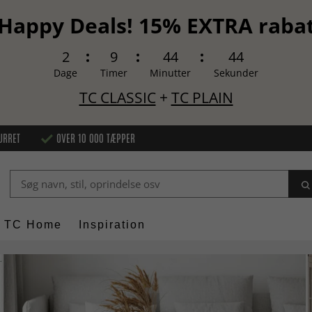
Happy Deals! 15% EXTRA raba
2
9
44
42
Dage
Timer
Minutter
Sekunder
TC CLASSIC
+
TC PLAIN
URRET
OVER 10 000 TÆPPER
TC Home
Inspiration