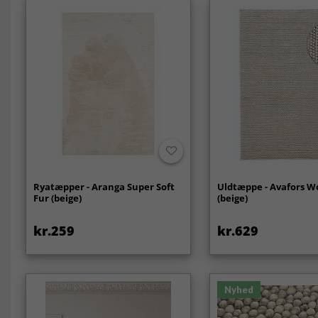
Ryatæpper - Aranga Super Soft
Uldtæppe - Avafors W
Fur (beige)
(beige)
kr.259
kr.629
Nyhed