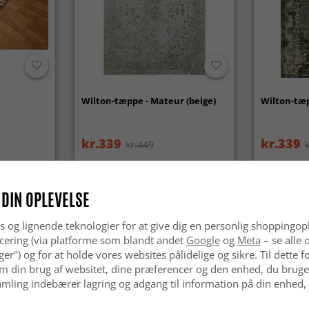
Wilton-tæppe - Mateur (beige)
Wilton-tæp
kr.339
kr.339
kr.449
 DIN OPLEVELSE
s og lignende teknologier for at give dig en personlig shoppingop
cering (via platforme som blandt andet
Google
og
Meta
– se alle 
nger") og for at holde vores websites pålidelige og sikre. Til dette
m din brug af websitet, dine præferencer og den enhed, du bruger
mling indebærer lagring og adgang til information på din enhed,