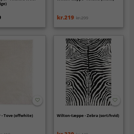
ige)
9
kr.219
kr.299
- Tove (offwhite)
Wilton-tæppe - Zebra (sort/hvid)
kr.339