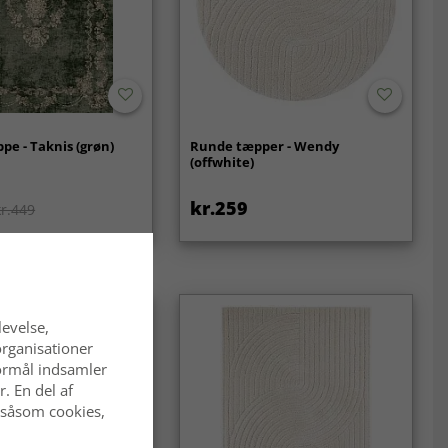
pe - Taknis (grøn)
Runde tæpper - Wendy
(offwhite)
kr.259
kr.449
levelse,
organisationer
 formål indsamler
. En del af
 såsom cookies,