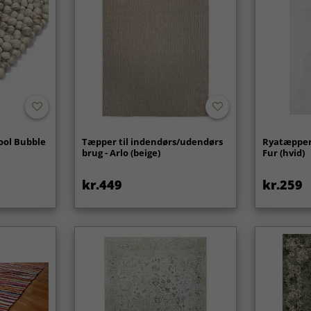
ool Bubble
Tæpper til indendørs/udendørs
Ryatæpper 
brug - Arlo (beige)
Fur (hvid)
kr.449
kr.259