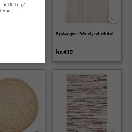
d at klikke på
tioner
- Cloud Super Soft
Ryatæpper - Wendy (offwhite)
kr.419