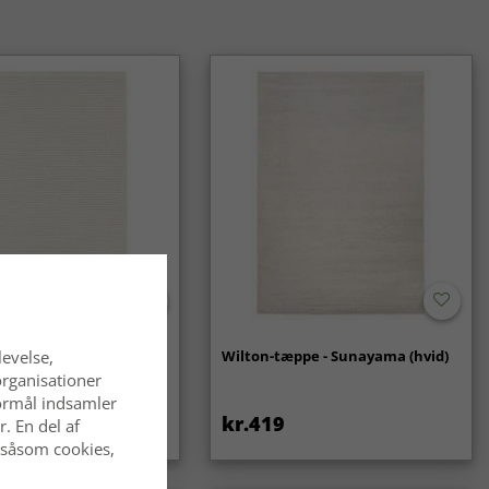
alske tæpper er et klassisk og langtidsholdbart valg, som
 af mode. De passer lige godt i traditionelle som i moderne
- Coastal (creme)
Wilton-tæppe - Sunayama (hvid)
levelse,
organisationer
 formål indsamler
kr.419
. En del af
 såsom cookies,