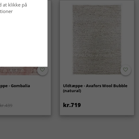
d at klikke på
tioner
ppe - Gombalia
Uldtæppe - Avafors Wool Bubble
(natural)
kr.719
kr.439