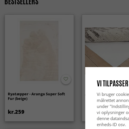
BESTSELLERS
VI TILPASSER
Ryatæpper - Aranga Super Soft
Anti-slip/Skridsikker
Vi bruger cookie
Fur (beige)
målrettet annon
under "Indstilli
kr.259
kr.119
vi oplysninger o
denne dataindsa
enheds-ID osv.