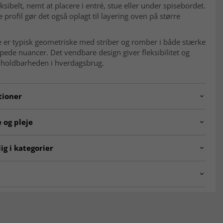
eksibelt, nemt at placere i entré, stue eller under spisebordet.
 profil gør det også oplagt til layering oven på større
 er typisk geometriske med striber og romber i både stærke
de nuancer. Det vendbare design giver fleksibilitet og
 holdbarheden i hverdagsbrug.
tioner
240605.pieceno82.kelim.multi.200x151
 og pleje
Geometrisk, striber og romber
le
Uld
ig i kategorier
ion
Håndvævet
Bomuld
ntalske tæpper
Kelim-tæpper
g
Fladvævet (kelim)
ALE
Nutidig 0–20 år (ubrugt)
KLASSISKE TÆPPER
detegner et orientalsk tæppe?
 ca.
4 mm
ke tæpper er kendetegnet ved detaljerede mønstre, dybe
tidløst design. De er inspireret af klassisk håndværk og giver
b
Vendbar