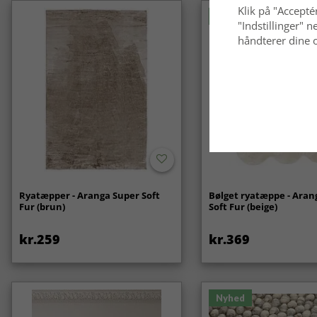
Klik på "Acceptér
Nyhed
"Indstillinger"
håndterer dine o
Ryatæpper - Aranga Super Soft
Bølget ryatæppe - Aran
Fur (brun)
Soft Fur (beige)
kr.259
kr.369
Nyhed