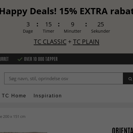
Happy Deals! 15% EXTRA raba
3
15
9
24
Dage
Timer
Minutter
Sekunder
TC CLASSIC
+
TC PLAIN
URRET
OVER 10 000 TÆPPER
TC Home
Inspiration
e 200 x 151 cm
ORIENTA