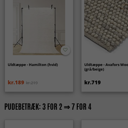
Uldtæppe - Hamilton (hvid)
Uldtæppe - Avafors Woo
(grå/beige)
kr.189
kr.719
kr.219
PUDEBETRÆK: 3 FOR 2 ⇒ 7 FOR 4