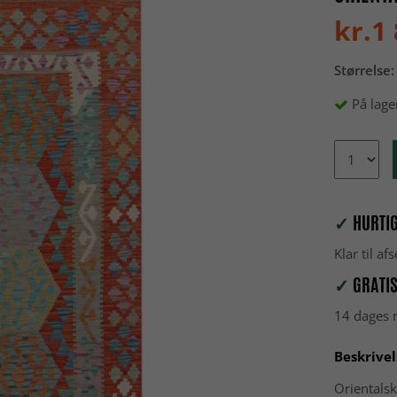
kr.1
Størrelse:
På lage
✓
HURTIG
Klar til a
✓
GRATIS
14 dages r
Beskrivel
Orientalsk