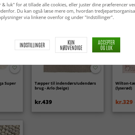
 & luk" for at tillade alle cookies, eller juster dine præferencer ve
 nedenfor. Du kan også læse mere om, hvordan tredjepartsorganisa
plysninger via linkene ovenfor og under "Indstillinger".
KUN
ACCEPTER
INDSTILLINGER
NØDVENDIGE
OG LUK
ga Super
Tæpper til indendørs/udendørs
Wilton-tæ
brug - Arlo (beige)
(lyserød)
kr.439
kr.329