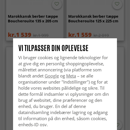
Marokkansk berber tæppe
Marokkansk berber tæppe
Boucherouite 135 x 205 cm
Boucherouite 125 x 225 cm
kr.1 539
kr.1 559
kr.1 999
kr.2 019
VI TILPASSER DIN OPLEVELSE
Vi bruger cookies og lignende teknologier for
at give dig en personlig shoppingoplevelse,
målrettet annoncering (via platforme som
blandt andet
Google
og
Meta
– se alle
organisationer under "Indstillinger") og for at
holde vores websites pålidelige og sikre. Til
dette formål indsamler vi oplysninger om din
brug af websitet, dine præferencer og den
enhed, du bruger. En del af denne
dataindsamling indebærer lagring og adgang
til information på din enhed, såsom cookies,
enheds-ID osv.