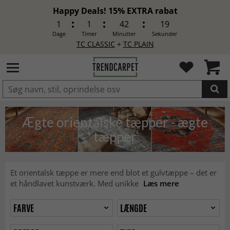
Happy Deals! 15% EXTRA rabat
1
1
42
17
Dage
Timer
Minutter
Sekunder
TC CLASSIC
+
TC PLAIN
LAGT I INDKØBSKURVEN.
Ægte orientalske tæpper - ægte
tæpper
Et orientalsk tæppe er mere end blot et gulvtæppe – det er
et håndlavet kunstværk. Med unikke
Læs mere
FARVE
LÆNGDE