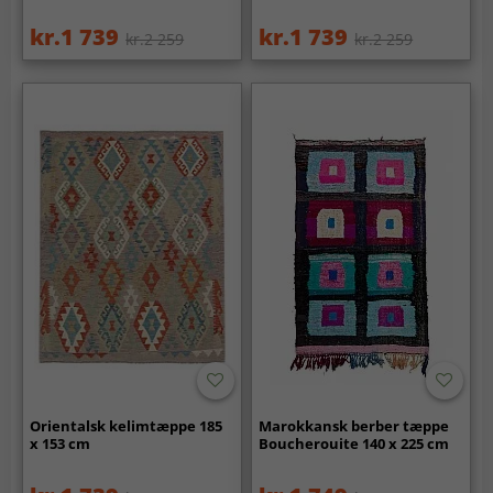
kr.1 739
kr.1 739
kr.2 259
kr.2 259
Orientalsk kelimtæppe 185
Marokkansk berber tæppe
x 153 cm
Boucherouite 140 x 225 cm