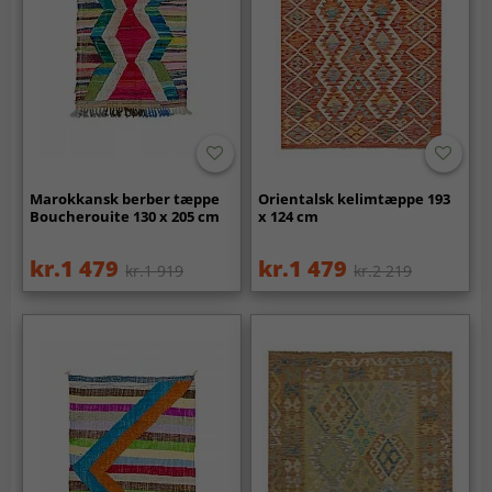
Marokkansk berber tæppe
Orientalsk kelimtæppe 193
Boucherouite 130 x 205 cm
x 124 cm
kr.1 479
kr.1 479
kr.1 919
kr.2 219